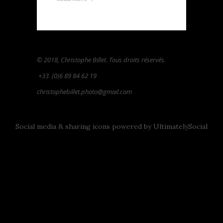
© 2018, Christophe Billet. Tous droits réservés.
+33
(0)6 89 84 62 19
christophebillet.photo@gmail.com
Social media & sharing icons powered by
UltimatelySocial