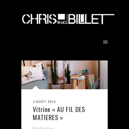
2 AOÛT 2016
Vitrine « AU FIL DES
MATIERES »
→
Read more