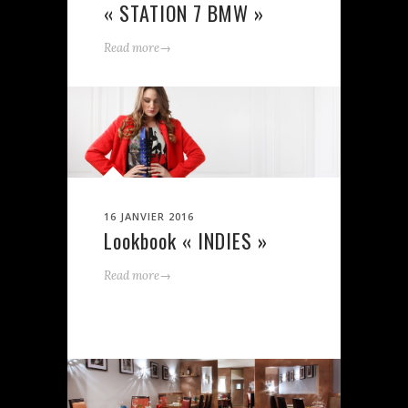
« STATION 7 BMW »
→
Read more
16 JANVIER 2016
Lookbook « INDIES »
→
Read more