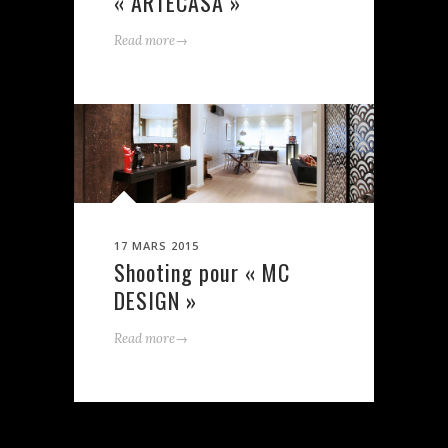
« ARTECASA »
→
Read more
17 MARS 2015
Shooting pour « MC
DESIGN »
→
Read more