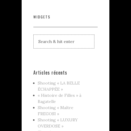
WIDGETS
Articles récents
Shooting « LA BELLE
ÉCHAPPÉE »
« Histoire de Filles » à
Bagatelle
Shooting « Maître
FREGOSI »
Shooting « LUXURY
OVERDOSE »