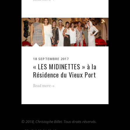
18 SEPTEMBRE 2017
« LES MIDINETTES » à la
Résidence du Vieux Port
→
Read more
© 2018, Christophe Billet. Tous droits réservés.