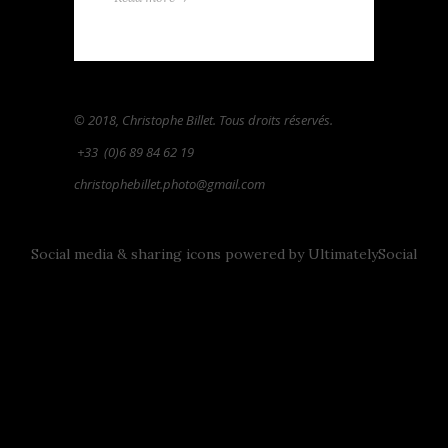
© 2018, Christophe Billet. Tous droits réservés.
+33
(0)6 89 84 62 19
christophebillet.photo@gmail.com
Social media & sharing icons powered by
UltimatelySocial