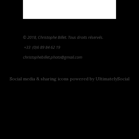
© 2018, Christophe Billet. Tous droits réservés.
+33
(0)6 89 84 62 19
christophebillet.photo@gmail.com
Social media & sharing icons powered by
UltimatelySocial