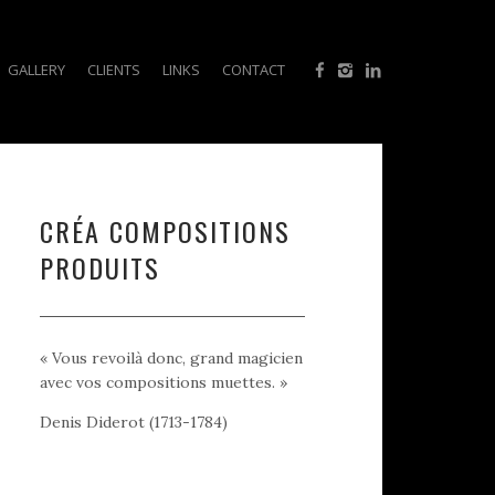
GALLERY
CLIENTS
LINKS
CONTACT
CRÉA COMPOSITIONS
PRODUITS
« Vous revoilà donc, grand magicien
avec vos compositions muettes. »
Denis Diderot (1713-1784)