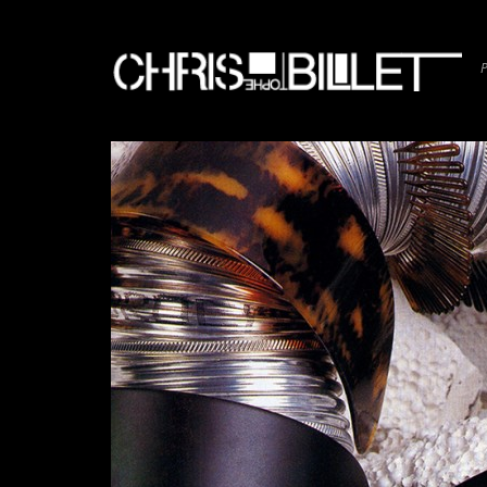
1
933 X 1400