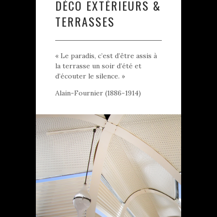
DÉCO EXTÉRIEURS &
TERRASSES
« Le paradis, c’est d’être assis à
la terrasse un soir d’été et
d’écouter le silence. »
Alain-Fournier (1886-1914)
URBANISME AIX
1500 X 1000